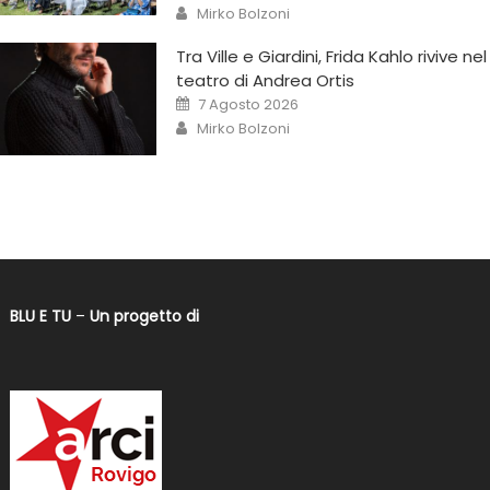
Mirko Bolzoni
Tra Ville e Giardini, Frida Kahlo rivive nel
teatro di Andrea Ortis
7 Agosto 2026
Mirko Bolzoni
BLU E TU
–
Un progetto di