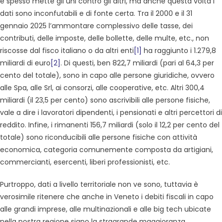
e spesso mette gli uni contro gli altri, ma anche questa volta i
dati sono inconfutabili e di fonte certa. Tra il 2000 e il 31
gennaio 2025 l’ammontare complessivo delle tasse, dei
contributi, delle imposte, delle bollette, delle multe, etc., non
riscosse dal fisco italiano o da altri enti
[1]
ha raggiunto i 1.279,8
miliardi di euro
[2]
. Di questi, ben 822,7 miliardi (pari al 64,3 per
cento del totale), sono in capo alle persone giuridiche, ovvero
alle Spa, alle Srl, ai consorzi, alle cooperative, etc. Altri 300,4
miliardi (il 23,5 per cento) sono ascrivibili alle persone fisiche,
vale a dire i lavoratori dipendenti, i pensionati e altri percettori di
reddito. Infine, i rimanenti 156,7 miliardi (solo il 12,2 per cento del
totale) sono riconducibili alle persone fisiche con attività
economica, categoria comunemente composta da artigiani,
commercianti, esercenti, liberi professionisti, etc.
Purtroppo, dati a livello territoriale non ve sono, tuttavia è
verosimile ritenere che anche in Veneto i debiti fiscali in capo
alle grandi imprese, alle multinazionali e alle big tech ubicate
nella nostra regione siano la stragrande maggioranza.