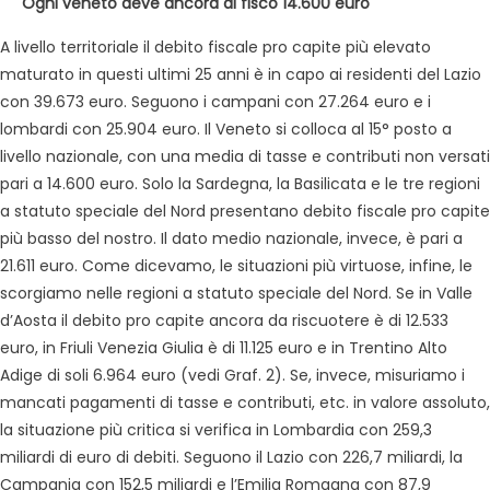
Ogni veneto deve ancora al fisco 14.600 euro
A livello territoriale il debito fiscale pro capite più elevato
maturato in questi ultimi 25 anni è in capo ai residenti del Lazio
con 39.673 euro. Seguono i campani con 27.264 euro e i
lombardi con 25.904 euro. Il Veneto si colloca al 15° posto a
livello nazionale, con una media di tasse e contributi non versati
pari a 14.600 euro. Solo la Sardegna, la Basilicata e le tre regioni
a statuto speciale del Nord presentano debito fiscale pro capite
più basso del nostro. Il dato medio nazionale, invece, è pari a
21.611 euro. Come dicevamo, le situazioni più virtuose, infine, le
scorgiamo nelle regioni a statuto speciale del Nord. Se in Valle
d’Aosta il debito pro capite ancora da riscuotere è di 12.533
euro, in Friuli Venezia Giulia è di 11.125 euro e in Trentino Alto
Adige di soli 6.964 euro (vedi Graf. 2). Se, invece, misuriamo i
mancati pagamenti di tasse e contributi, etc. in valore assoluto,
la situazione più critica si verifica in Lombardia con 259,3
miliardi di euro di debiti. Seguono il Lazio con 226,7 miliardi, la
Campania con 152,5 miliardi e l’Emilia Romagna con 87,9