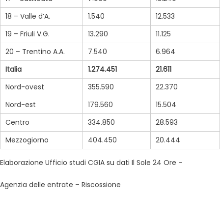
18 – Valle d’A.
1.540
12.533
19 – Friuli V.G.
13.290
11.125
20 – Trentino A.A.
7.540
6.964
Italia
1.274.451
21.611
Nord-ovest
355.590
22.370
Nord-est
179.560
15.504
Centro
334.850
28.593
Mezzogiorno
404.450
20.444
Elaborazione Ufficio studi CGIA su dati Il Sole 24 Ore –
Agenzia delle entrate – Riscossione