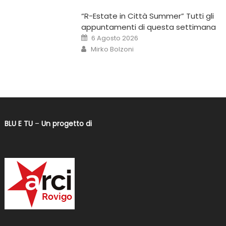
“R-Estate in Città Summer” Tutti gli
appuntamenti di questa settimana
6 Agosto 2026
Mirko Bolzoni
BLU E TU
–
Un progetto di