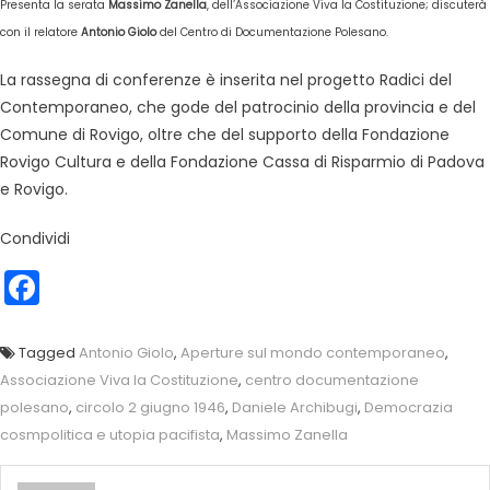
Presenta la serata
Massimo Zanella
, dell’Associazione Viva la Costituzione; discuterà
con il relatore
Antonio Giolo
de
l Centro di Documentazione Polesano.
La rassegna di conferenze è inserita nel progetto Radici del
Contemporaneo, che gode del patrocinio della provincia e del
Comune di Rovigo, oltre che del supporto della Fondazione
Rovigo Cultura e della Fondazione Cassa di Risparmio di Padova
e Rovigo.
Condividi
Facebook
Tagged
Antonio Giolo
,
Aperture sul mondo contemporaneo
,
Associazione Viva la Costituzione
,
centro documentazione
polesano
,
circolo 2 giugno 1946
,
Daniele Archibugi
,
Democrazia
cosmpolitica e utopia pacifista
,
Massimo Zanella