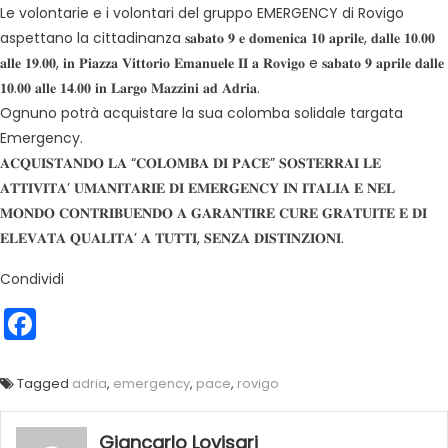
Le volontarie e i volontari del gruppo EMERGENCY di Rovigo
aspettano la cittadinanza 𝐬𝐚𝐛𝐚𝐭𝐨 𝟗 𝐞 𝐝𝐨𝐦𝐞𝐧𝐢𝐜𝐚 𝟏𝟎 𝐚𝐩𝐫𝐢𝐥𝐞, 𝐝𝐚𝐥𝐥𝐞 𝟏𝟎.𝟎𝟎
𝐚𝐥𝐥𝐞 𝟏𝟗.𝟎𝟎, 𝐢𝐧 𝐏𝐢𝐚𝐳𝐳𝐚 𝐕𝐢𝐭𝐭𝐨𝐫𝐢𝐨 𝐄𝐦𝐚𝐧𝐮𝐞𝐥𝐞 𝐈𝐈 𝐚 𝐑𝐨𝐯𝐢𝐠𝐨 e 𝐬𝐚𝐛𝐚𝐭𝐨 𝟗 𝐚𝐩𝐫𝐢𝐥𝐞 𝐝𝐚𝐥𝐥𝐞
𝟏𝟎.𝟎𝟎 𝐚𝐥𝐥𝐞 𝟏𝟒.𝟎𝟎 𝐢𝐧 𝐋𝐚𝐫𝐠𝐨 𝐌𝐚𝐳𝐳𝐢𝐧𝐢 𝐚𝐝 𝐀𝐝𝐫𝐢𝐚.
Ognuno potrà acquistare la sua colomba solidale targata
Emergency.
𝐀𝐂𝐐𝐔𝐈𝐒𝐓𝐀𝐍𝐃𝐎 𝐋𝐀 “𝐂𝐎𝐋𝐎𝐌𝐁𝐀 𝐃𝐈 𝐏𝐀𝐂𝐄” 𝐒𝐎𝐒𝐓𝐄𝐑𝐑𝐀𝐈 𝐋𝐄
𝐀𝐓𝐓𝐈𝐕𝐈𝐓𝐀’ 𝐔𝐌𝐀𝐍𝐈𝐓𝐀𝐑𝐈𝐄 𝐃𝐈 𝐄𝐌𝐄𝐑𝐆𝐄𝐍𝐂𝐘 𝐈𝐍 𝐈𝐓𝐀𝐋𝐈𝐀 𝐄 𝐍𝐄𝐋
𝐌𝐎𝐍𝐃𝐎 𝐂𝐎𝐍𝐓𝐑𝐈𝐁𝐔𝐄𝐍𝐃𝐎 𝐀 𝐆𝐀𝐑𝐀𝐍𝐓𝐈𝐑𝐄 𝐂𝐔𝐑𝐄 𝐆𝐑𝐀𝐓𝐔𝐈𝐓𝐄 𝐄 𝐃𝐈
𝐄𝐋𝐄𝐕𝐀𝐓𝐀 𝐐𝐔𝐀𝐋𝐈𝐓𝐀’ 𝐀 𝐓𝐔𝐓𝐓𝐈, 𝐒𝐄𝐍𝐙𝐀 𝐃𝐈𝐒𝐓𝐈𝐍𝐙𝐈𝐎𝐍𝐈.
Condividi
Facebook
Tagged
adria
,
emergency
,
pace
,
rovigo
Giancarlo Lovisari