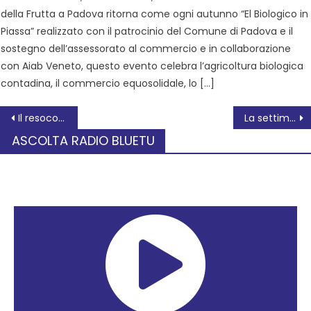
della Frutta a Padova ritorna come ogni autunno “El Biologico in
Piassa” realizzato con il patrocinio del Comune di Padova e il
sostegno dell’assessorato al commercio e in collaborazione
con Aiab Veneto, questo evento celebra l’agricoltura biologica
contadina, il commercio equosolidale, lo […]
Il resoconto di un anno di sviluppo sostenibile nel Comune di Adria in un appuntamento gratuito aperto alla cittadinanza
La settimana culturale dell’Arci da lunedì 11 a domenica 17 aprile 2022
ASCOLTA RADIO BLUETU