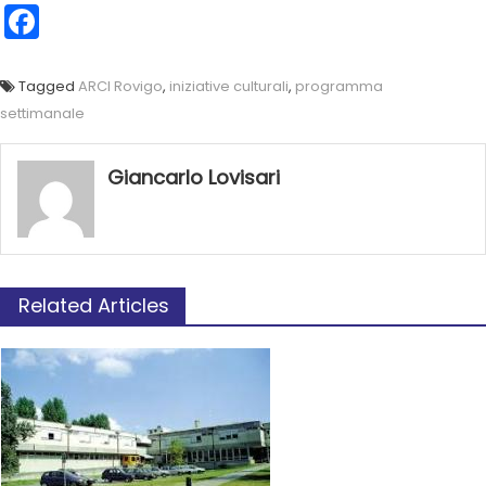
Facebook
Tagged
ARCI Rovigo
,
iniziative culturali
,
programma
settimanale
Giancarlo Lovisari
Related Articles