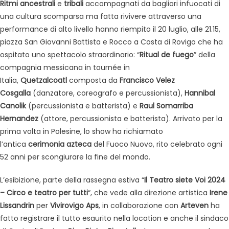
Ritmi ancestrali
e
tribali
accompagnati da bagliori infuocati di
una cultura scomparsa ma fatta rivivere attraverso una
performance di alto livello hanno riempito il 20 luglio, alle 21.15,
piazza San Giovanni Battista e Rocco a Costa di Rovigo che ha
ospitato uno spettacolo straordinario: “
Ritual de fuego
” della
compagnia messicana in tournée in
Italia,
Quetzalcoatl
composta da
Francisco Velez
Cosgalla
(danzatore, coreografo e percussionista),
Hannibal
Canolik
(percussionista e batterista) e
Raul Somarriba
Hernandez
(attore, percussionista e batterista). Arrivato per la
prima volta in Polesine, lo show ha richiamato
l’antica
cerimonia azteca
del Fuoco Nuovo, rito celebrato ogni
52 anni per scongiurare la fine del mondo.
L’esibizione, parte della rassegna estiva “
Il Teatro siete Voi 2024
– Circo e teatro per tutti
“, che vede alla direzione artistica
Irene
Lissandrin
per
Vivirovigo Aps
, in collaborazione con
Arteven
ha
fatto registrare il tutto esaurito nella location e anche il sindaco