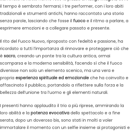
il tempo è sembrato fermarsi; i tre performer, con i loro abiti
tradizionali e strumenti antichi, hanno raccontato una storia
senza parole, lasciando che fosse il
fuoco
e il ritmo a parlare, a
esprimere emozioni e a collegare passato e presente.
Il rito del Fuoco Nuovo, riproposto con fedeltà e passione, ha
ricordato a tutti l’importanza di rinnovare e proteggere ciò che
è
sacro
, creando un ponte tra la cultura antica, ormai
scomparsa e la moderna sensibilità, facendo sì che il fuoco
divenisse non solo un elemento scenico, ma una vera e
propria
esperienza spirituale ed emozionale
che ha coinvolto e
affascinato il pubblico, portandolo a riflettere sulla forza e la
bellezza dell’unione tra l’uomo e gli elementi naturali.
I presenti hanno applaudito il trio a più riprese, ammirando la
loro abilità e la
potenza evocativa
dello spettacolo e a fine
serata, dopo un doveroso bis, sono stati in molti a voler
immortalare il momento con un selfie insieme ai protagonisti e