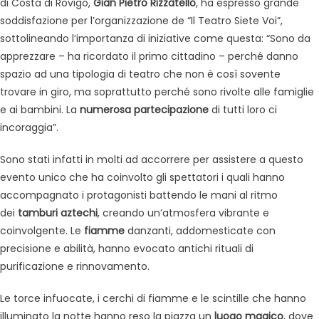
di Costa di Rovigo,
Gian Pietro Rizzatello
, ha espresso grande
soddisfazione per l’organizzazione de “Il Teatro Siete Voi”,
sottolineando l’importanza di iniziative come questa: “Sono da
apprezzare – ha ricordato il primo cittadino – perché danno
spazio ad una tipologia di teatro che non è così sovente
trovare in giro, ma soprattutto perché sono rivolte alle famiglie
e ai bambini. La
numerosa partecipazione
di tutti loro ci
incoraggia”.
Sono stati infatti in molti ad accorrere per assistere a questo
evento unico che ha coinvolto gli spettatori i quali hanno
accompagnato i protagonisti battendo le mani al ritmo
dei
tamburi aztechi
, creando un’atmosfera vibrante e
coinvolgente. Le
fiamme
danzanti, addomesticate con
precisione e abilità, hanno evocato antichi rituali di
purificazione e rinnovamento.
Le torce infuocate, i cerchi di fiamme e le scintille che hanno
illuminato la notte hanno reso la piazza un
luogo magico
, dove