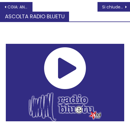
CGIA: ANCHE NEL 2024, ASSIEME A LOMBARDIA ED EMILIA ROMAGNA, IL VENETO TRAINERA’ IL PAESE
Si chiude in bellezza (ed amore) la Settimana dei diritti umani
ASCOLTA RADIO BLUETU