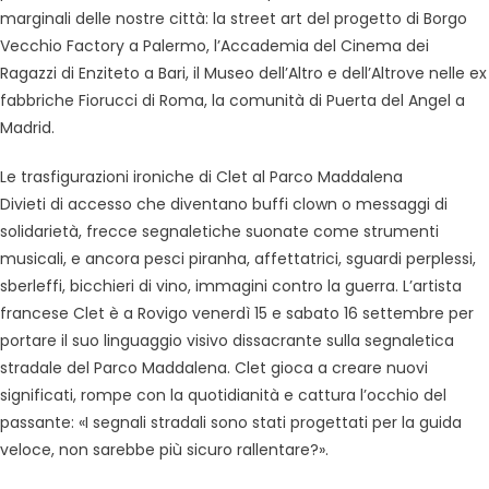
marginali delle nostre città: la street art del progetto di Borgo
Vecchio Factory a Palermo, l’Accademia del Cinema dei
Ragazzi di Enziteto a Bari, il Museo dell’Altro e dell’Altrove nelle ex
fabbriche Fiorucci di Roma, la comunità di Puerta del Angel a
Madrid.
Le trasfigurazioni ironiche di Clet al Parco Maddalena
Divieti di accesso che diventano buffi clown o messaggi di
solidarietà, frecce segnaletiche suonate come strumenti
musicali, e ancora pesci piranha, affettatrici, sguardi perplessi,
sberleffi, bicchieri di vino, immagini contro la guerra. L’artista
francese Clet è a Rovigo venerdì 15 e sabato 16 settembre per
portare il suo linguaggio visivo dissacrante sulla segnaletica
stradale del Parco Maddalena. Clet gioca a creare nuovi
significati, rompe con la quotidianità e cattura l’occhio del
passante: «I segnali stradali sono stati progettati per la guida
veloce, non sarebbe più sicuro rallentare?».