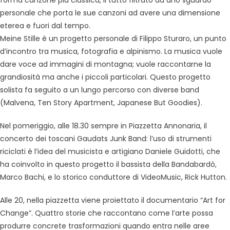
forma canzone più classica, il tutto filtrato da uno sguardo
personale che porta le sue canzoni ad avere una dimensione
eterea e fuori dal tempo.
Meine Stille è un progetto personale di Filippo Sturaro, un punto
d’incontro tra musica, fotografia e alpinismo. La musica vuole
dare voce ad immagini di montagna; vuole raccontarne la
grandiosità ma anche i piccoli particolari. Questo progetto
solista fa seguito a un lungo percorso con diverse band
(Malvena, Ten Story Apartment, Japanese But Goodies).
Nel pomeriggio, alle 18.30 sempre in Piazzetta Annonaria, il
concerto dei toscani Gaudats Junk Band: l’uso di strumenti
riciclati è l’idea del musicista e artigiano Daniele Guidotti, che
ha coinvolto in questo progetto il bassista della Bandabardò,
Marco Bachi, e lo storico conduttore di VideoMusic, Rick Hutton.
Alle 20, nella piazzetta viene proiettato il documentario “Art for
Change”. Quattro storie che raccontano come l’arte possa
produrre concrete trasformazioni quando entra nelle aree