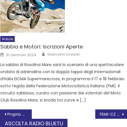
Notizie
Sabbia e Motori: Iscrizioni Aperte
Giancarlo Lovisari
31 Gennaio 2024
La sabbia di Rosolina Mare sarà lo scenario di una spettacolare
ondata di adrenalina con la doppia tappa degli Internazionali
d’Italia EICMA Supermarecross, in programma il 17 e 18 febbraio
sotto l’egida della Federazione Motociclistica Italiana (FMI). Il
circuito sabbioso, curato con passione dai volontari del Moto
Club Rosolina Mare, si snoda tra curve e […]
Proprio Oggi 14 settembre
FEMI-CZ RRD: I ROSSOBLÙ PER L’AMICHEVOLE PRE-SEASON CONTRO IL PETRARCA RUGBY
ASCOLTA RADIO BLUETU