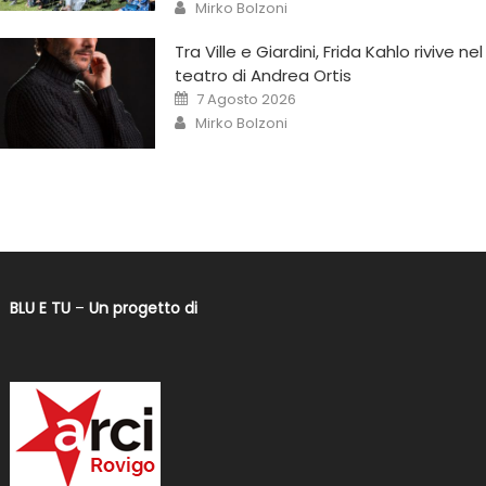
Mirko Bolzoni
Tra Ville e Giardini, Frida Kahlo rivive nel
teatro di Andrea Ortis
7 Agosto 2026
Mirko Bolzoni
BLU E TU
–
Un progetto di