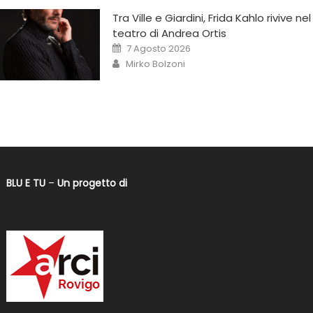
Tra Ville e Giardini, Frida Kahlo rivive nel
teatro di Andrea Ortis
7 Agosto 2026
Mirko Bolzoni
BLU E TU
–
Un progetto di