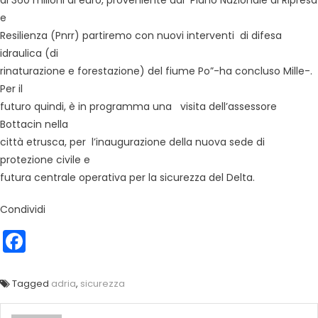
di 360 milioni di euro, proveniente dal Piano Nazionale di Ripresa
e
Resilienza (Pnrr) partiremo con nuovi interventi di difesa
idraulica (di
rinaturazione e forestazione) del fiume Po”-ha concluso Mille-.
Per il
futuro quindi, è in programma una visita dell’assessore
Bottacin nella
città etrusca, per l’inaugurazione della nuova sede di
protezione civile e
futura centrale operativa per la sicurezza del Delta.
Condividi
Facebook
Tagged
adria
,
sicurezza