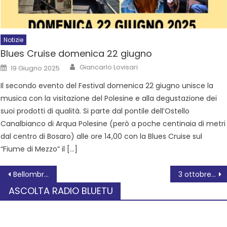
Notizie
Blues Cruise domenica 22 giugno
Giancarlo Lovisari
19 Giugno 2025
Il secondo evento del Festival domenica 22 giugno unisce la
musica con la visitazione del Polesine e alla degustazione dei
suoi prodotti di qualità. Si parte dal pontile dell’Ostello
Canalbianco di Arqua Polesine (però a poche centinaia di metri
dal centro di Bosaro) alle ore 14,00 con la Blues Cruise sul
“Fiume di Mezzo” il […]
Bellombra, al via i lavori all’edificio di delegazione
3 ottobre Prima Domenica ecologica “DOMENICA FACCIAMO DUE PASSI A ROVIGO”
ASCOLTA RADIO BLUETU