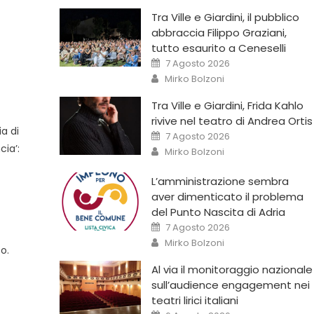
Tra Ville e Giardini, il pubblico
abbraccia Filippo Graziani,
tutto esaurito a Ceneselli
7 Agosto 2026
Mirko Bolzoni
Tra Ville e Giardini, Frida Kahlo
rivive nel teatro di Andrea Ortis
ia di
7 Agosto 2026
cia’:
Mirko Bolzoni
L’amministrazione sembra
aver dimenticato il problema
del Punto Nascita di Adria
7 Agosto 2026
Mirko Bolzoni
o.
Al via il monitoraggio nazionale
sull’audience engagement nei
teatri lirici italiani