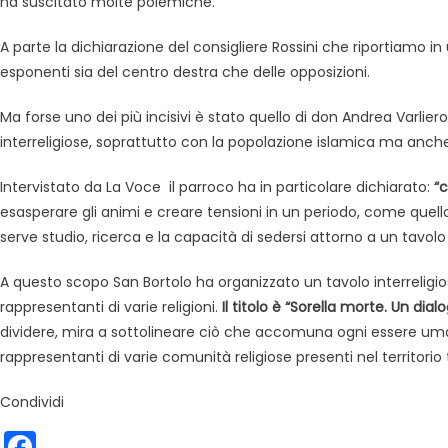
ha suscitato molte polemiche.
A parte la dichiarazione del consigliere Rossini che riportiamo in u
esponenti sia del centro destra che delle opposizioni.
Ma forse uno dei più incisivi è stato quello di don Andrea Varliero,
interreligiose, soprattutto con la popolazione islamica ma anche 
Intervistato da La Voce il parroco ha in particolare dichiarato:
“c
esasperare gli animi e creare tensioni in un periodo, come quell
serve studio, ricerca e la capacità di sedersi attorno a un tavolo
A questo scopo San Bortolo ha organizzato un tavolo interreligioso
rappresentanti di varie religioni.
Il titolo è “Sorella morte. Un dialog
dividere, mira a sottolineare ciò che accomuna ogni essere umano 
rappresentanti di varie comunità religiose presenti nel territor
Condividi
Facebook