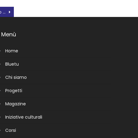
Tigri e Colonie, Francesco Bianchi a Fratta Polesine
Menù
Home
Bluetu
Chi siamo
Progetti
Magazine
Iniziative culturali
Corsi