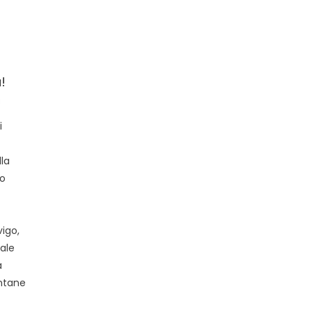
!
i
i
la
lo
vigo,
iale
a
ontane