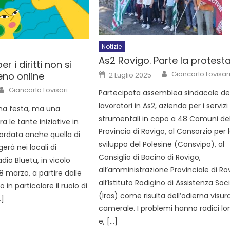
Notizie
As2 Rovigo. Parte la protesta
er i diritti non si
Giancarlo Lovisar
no online
2 Luglio 2025
Giancarlo Lovisari
Partecipata assemblea sindacale de
lavoratori in As2, azienda per i servizi
na festa, ma una
strumentali in capo a 48 Comuni del
ra le tante iniziative in
Provincia di Rovigo, al Consorzio per 
icordata anche quella di
sviluppo del Polesine (Consvipo), al
gerà nei locali di
Consiglio di Bacino di Rovigo,
adio Bluetu, in vicolo
all’amministrazione Provinciale di Ro
 marzo, a partire dalle
all’Istituto Rodigino di Assistenza Soc
 in particolare il ruolo di
(Iras) come risulta dell’odierna visur
…]
camerale. I problemi hanno radici l
e, […]