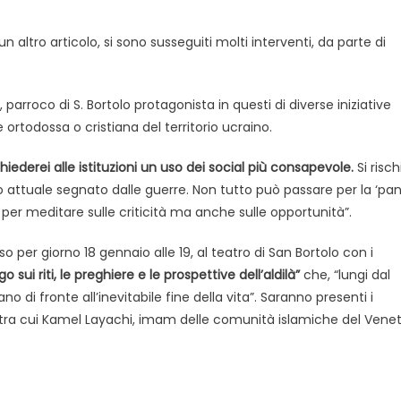
n altro articolo, si sono susseguiti molti interventi, da parte di
 parroco di S. Bortolo protagonista in questi di diverse iniziative
ortodossa o cristiana del territorio ucraino.
hiederei alle istituzioni un uso dei social più consapevole.
Si risch
o attuale segnato dalle guerre. Non tutto può passare per la ‘pan
 per meditare sulle criticità ma anche sulle opportunità”.
 per giorno 18 gennaio alle 19, al teatro di San Bortolo con i
o sui riti, le preghiere e le prospettive dell’aldilà”
che, “lungi dal
di fronte all’inevitabile fine della vita”. Saranno presenti i
io tra cui Kamel Layachi, imam delle comunità islamiche del Venet