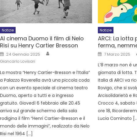
Notizie
Notizie
Al cinema Duomo il film di Nelo
ARCI: La lotta p
Risi su Henry Cartier Bresson
ferma, nemme
24 Gennaio 2025
7 Marzo 2025
Giancarlo Lovisari
L’8 marzo non è u
La mostra “Henry Cartier-Bresson e l’Italia”
giornata di lotta. T
a Palazzo Roverella avrà una piccola coda
Italia di ARCI va r
con un evento speciale al cinema teatro
Rovigo, che si svol
Duomo, aperto a tutti e a ingresso
Arcisolidarietà e R
gratuito. Giovedì 6 febbraio alle 20.45
Crocco 4, sabato 8
arriva sul grande schermo della sala
ore 18, Ricorderemo
rodigina il film “Henri Cartier-Bresson e il
Lucia Cominato [
mondo delle immagini”, realizzato da Nelo
Risi nel 1964 […]