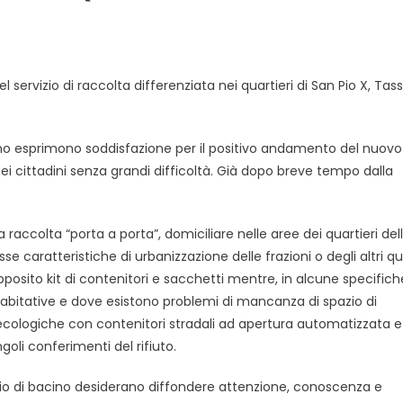
servizio di raccolta differenziata nei quartieri di San Pio X, Tass
no esprimono soddisfazione per il positivo andamento del nuovo
ei cittadini senza grandi difficoltà. Già dopo breve tempo dalla
 raccolta “porta a porta”, domiciliare nelle aree dei quartieri del
ratteristiche di urbanizzazione delle frazioni o degli altri qua
apposito kit di contenitori e sacchetti mentre, in alcune specific
à abitative e dove esistono problemi di mancanza di spazio di
e ecologiche con contenitori stradali ad apertura automatizzata e
oli conferimenti del rifiuto.
o di bacino desiderano diffondere attenzione, conoscenza e