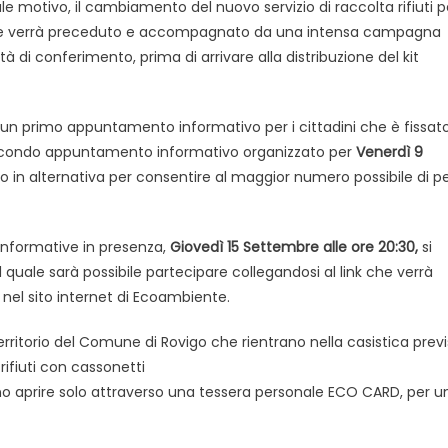
ale motivo, il cambiamento del nuovo servizio di raccolta rifiuti pe
le e verrà preceduto e accompagnato da una intensa campagna
à di conferimento, prima di arrivare alla distribuzione del kit
rà un primo appuntamento informativo per i cittadini che è fissat
secondo appuntamento informativo organizzato per
Venerdì 9
 in alternativa per consentire al maggior numero possibile di p
informative in presenza,
Giovedì 15 Settembre alle ore 20:30,
si
l quale sarà possibile partecipare collegandosi al link che verrà
nel sito internet di Ecoambiente.
ritorio del Comune di Rovigo che rientrano nella casistica previ
rifiuti con cassonetti
ssono aprire solo attraverso una tessera personale ECO CARD, per u