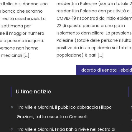
residenti in Polesine (sono in totale 2
a Italia, e si donano uno
residenti in Polesine con positività al
da banco che saranno
COVID-19 riscontrati da inizio epidem
realtà assistenziali. La
22 di queste persone erano già in
 settimana per
isolamento domiciliare. La prevalenz
tare il maggior numero
Polesine (totale delle persone risulta
ie e persone indigenti.
positive da inizio epidemia sul totale
 persone non hanno
popolazione) è pari […]
 medicinali […]
Ultime notizie
Tra Ville e Giardini, il pubblico abbraccia Filippo
Graziani, tutto esaurito a Ceneselli
Tra Ville e Giardini, Frida Kahlo rivive nel teatro di