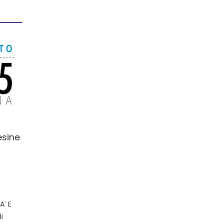
esine
’ E
i