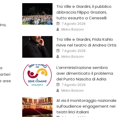
Tra Ville e Giardini, il pubblico
abbraccia Filippo Graziani,
tutto esaurito a Ceneselli
7 Agosto 2026
ina,
Mirko Bolzoni
Tra Ville e Giardini, Frida Kahlo
rivive nel teatro di Andrea Ortis
7 Agosto 2026
Mirko Bolzoni
L’amministrazione sembra
la
aver dimenticato il problema
rtieri
del Punto Nascita di Adria
he aree
7 Agosto 2026
Mirko Bolzoni
Al via il monitoraggio nazionale
sull’audience engagement nei
teatri lirici italiani