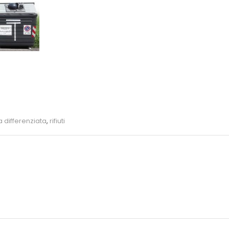
a differenziata
,
rifiuti