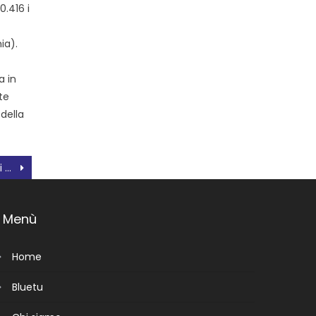
0.416 i
ia).
a in
te
 della
Ricordo di Renata Tebaldi all’ARCI
Menù
Home
Bluetu