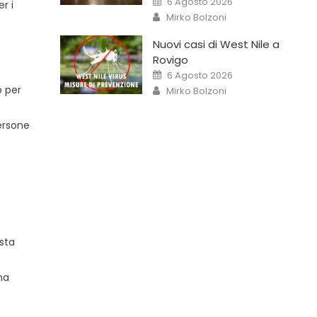
6 Agosto 2026
r i
Mirko Bolzoni
Nuovi casi di West Nile a
Rovigo
6 Agosto 2026
o per
Mirko Bolzoni
ersone
sta
na