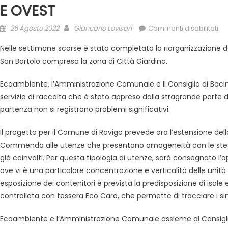
E OVEST
26 Agosto 2022
Giancarlo Lovisari
Commenti disabilitati
Nelle settimane scorse è stata completata la riorganizzazione del 
San Bortolo compresa la zona di Città Giardino.
Ecoambiente, l’Amministrazione Comunale e Il Consiglio di Baci
servizio di raccolta che è stato appreso dalla stragrande parte d
partenza non si registrano problemi significativi.
Il progetto per il Comune di Rovigo prevede ora l’estensione della
Commenda alle utenze che presentano omogeneità con le stesse ca
già coinvolti. Per questa tipologia di utenze, sarà consegnato l’
ove vi è una particolare concentrazione e verticalità delle unit
esposizione dei contenitori è prevista la predisposizione di isol
controllata con tessera Eco Card, che permette di tracciare i sing
Ecoambiente e l’Amministrazione Comunale assieme al Consigli