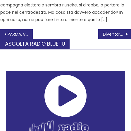
campagna elettorale sembra riuscire, si direbbe, a portare la
pace nel centrodestra. Ma cosa sta davvero accadendo? In
ogni caso, non si può fare finta di niente e quello […]
PARMA, visita al Complesso Monumentale della Pilotta
Diventare Matteotti ad Adria in occasione della festa della Liberazione
ASCOLTA RADIO BLUETU