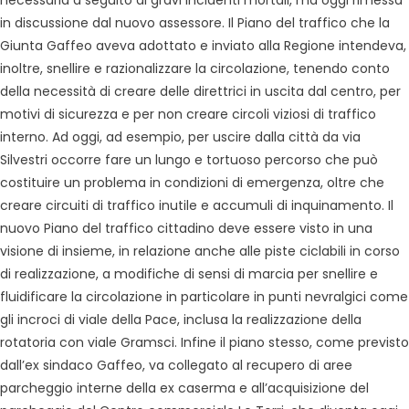
necessaria a seguito di gravi incidenti mortali, ma oggi rimessa
in discussione dal nuovo assessore. Il Piano del traffico che la
Giunta Gaffeo aveva adottato e inviato alla Regione intendeva,
inoltre, snellire e razionalizzare la circolazione, tenendo conto
della necessità di creare delle direttrici in uscita dal centro, per
motivi di sicurezza e per non creare circoli viziosi di traffico
interno. Ad oggi, ad esempio, per uscire dalla città da via
Silvestri occorre fare un lungo e tortuoso percorso che può
costituire un problema in condizioni di emergenza, oltre che
creare circuiti di traffico inutile e accumuli di inquinamento. Il
nuovo Piano del traffico cittadino deve essere visto in una
visione di insieme, in relazione anche alle piste ciclabili in corso
di realizzazione, a modifiche di sensi di marcia per snellire e
fluidificare la circolazione in particolare in punti nevralgici come
gli incroci di viale della Pace, inclusa la realizzazione della
rotatoria con viale Gramsci. Infine il piano stesso, come previsto
dall’ex sindaco Gaffeo, va collegato al recupero di aree
parcheggio interne della ex caserma e all’acquisizione del