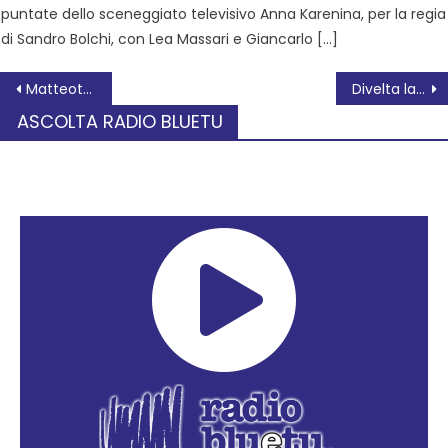
puntate dello sceneggiato televisivo Anna Karenina, per la regia
di Sandro Bolchi, con Lea Massari e Giancarlo […]
Matteotti e la difesa degli “ultimi”. Un omaggio al grande politico polesano
Divelta la bacheca FIAB sulla ciclopedonale cittadina
ASCOLTA RADIO BLUETU