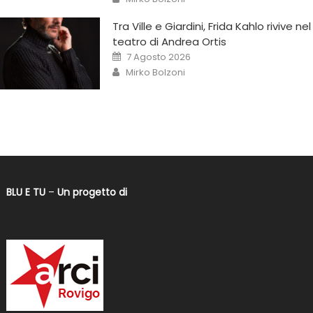
Tra Ville e Giardini, Frida Kahlo rivive nel
teatro di Andrea Ortis
7 Agosto 2026
Mirko Bolzoni
BLU E TU
–
Un progetto di