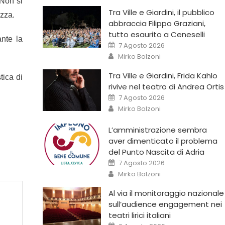
 Non si
Tra Ville e Giardini, il pubblico
ezza.
abbraccia Filippo Graziani,
tutto esaurito a Ceneselli
nte la
7 Agosto 2026
Mirko Bolzoni
Tra Ville e Giardini, Frida Kahlo
tica di
rivive nel teatro di Andrea Ortis
7 Agosto 2026
Mirko Bolzoni
L’amministrazione sembra
aver dimenticato il problema
del Punto Nascita di Adria
7 Agosto 2026
Mirko Bolzoni
Al via il monitoraggio nazionale
sull’audience engagement nei
teatri lirici italiani