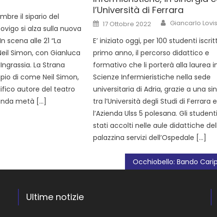
l’Università di Ferrara
bre il sipario del
Giancarlo Lovis
17 Ottobre 2022
Rovigo si alza sulla nuova
E’ iniziato oggi, per 100 studenti iscritt
In scena alle 21 “La
primo anno, il percorso didattico e
Neil Simon, con Gianluca
formativo che li porterà alla laurea i
Ingrassia. La Strana
Scienze Infermieristiche nella sede
io di come Neil Simon,
universitaria di Adria, grazie a una si
olifico autore del teatro
tra l’Università degli Studi di Ferrara 
onda metà […]
l’Azienda Ulss 5 polesana. Gli student
stati accolti nelle aule didattiche del
palazzina servizi dell’Ospedale […]
Ultime notizie