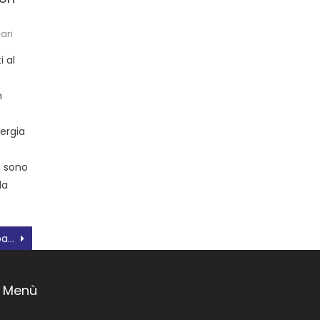
ari
i al
n
nergia
e
i sono
la
Occhiobello: Bando Cariparo Oltre la campanella, avviso per la ricerca di un soggetto attuatore
Menù