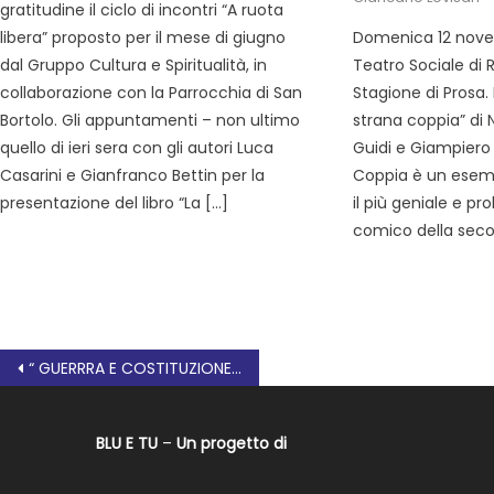
gratitudine il ciclo di incontri “A ruota
libera” proposto per il mese di giugno
Domenica 12 novem
dal Gruppo Cultura e Spiritualità, in
Teatro Sociale di 
collaborazione con la Parrocchia di San
Stagione di Prosa. 
Bortolo. Gli appuntamenti – non ultimo
strana coppia” di 
quello di ieri sera con gli autori Luca
Guidi e Giampiero 
Casarini e Gianfranco Bettin per la
Coppia è un esemp
presentazione del libro “La […]
il più geniale e pr
comico della sec
“ GUERRRA E COSTITUZIONE “ 2° EDIZIONE di LETTERATURA, MEMORIA e RESISTENZA a FRATTA POLESINE
BLU E TU
–
Un progetto di