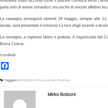
Antonella Viola racconta come il piacere conduca verso l’amore
parla solo di amore romantico, ma anche di vincolo affettivo tra g
La rassegna proseguirà venerdì 29 maggio, sempre alle 21, 
serata, sarà presentato il romanzo La luce degli incendi a dice
La rassegna, a ingresso libero e gratuito, è organizzata dal C
Bruna Coscia.
Condividi
Facebook
Tagged
aNTONELLA vIOLA
,
parole d'autore
Mirko Bolzoni