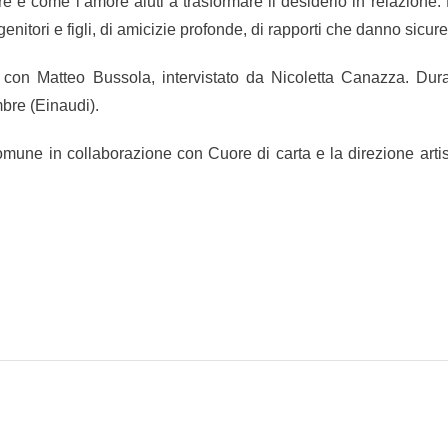
 e come l’amore aiuti a trasformare il desiderio in relazione.
enitori e figli, di amicizie profonde, di rapporti che danno sicur
con Matteo Bussola, intervistato da Nicoletta Canazza. Dura
mbre (Einaudi).
omune in collaborazione con Cuore di carta e la direzione artis