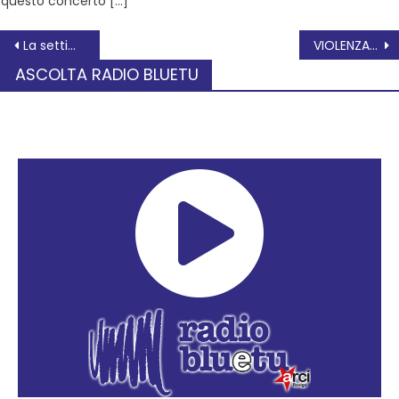
questo concerto […]
La settimana culturale dell’Arci – Da lunedì 29 novembre a domenica 5 dicembre
VIOLENZA DI GENERE – UN APPELLO
ASCOLTA RADIO BLUETU