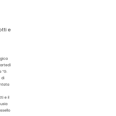
tti e
agica
artedì
a “G.
 di
entata
 e il
husia
ssello