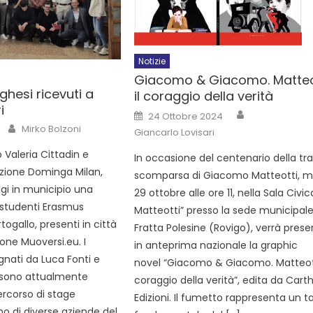
Notizie
Giacomo & Giacomo. Matteo
ghesi ricevuti a
il coraggio della verità
i
24 Ottobre 2024
Mirko Bolzoni
Giancarlo Lovisari
o Valeria Cittadin e
In occasione del centenario della tr
ruzione Dominga Milan,
scomparsa di Giacomo Matteotti, m
gi in municipio una
29 ottobre alle ore 11, nella Sala Civic
 studenti Erasmus
Matteotti” presso la sede municipale
togallo, presenti in città
Fratta Polesine (Rovigo), verrà pres
ione Muoversi.eu. I
in anteprima nazionale la graphic
nati da Luca Fonti e
novel “Giacomo & Giacomo. Matteotti
 sono attualmente
coraggio della verità”, edita da Cart
ercorso di stage
Edizioni. Il fumetto rappresenta un ta
rno di diverse aziende del