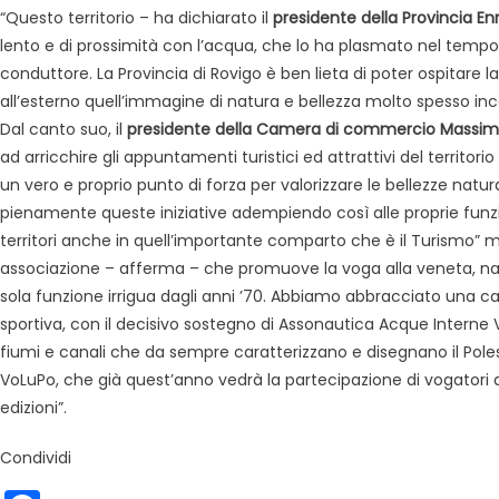
“Questo territorio – ha dichiarato il
presidente della Provincia En
lento e di prossimità con l’acqua, che lo ha plasmato nel tempo 
conduttore. La Provincia di Rovigo è ben lieta di poter ospitare 
all’esterno quell’immagine di natura e bellezza molto spesso inc
Dal canto suo, il
presidente della Camera di commercio Massi
ad arricchire gli appuntamenti turistici ed attrattivi del territor
un vero e proprio punto di forza per valorizzare le bellezze nat
pienamente queste iniziative adempiendo così alle proprie funzi
territori anche in quell’importante comparto che è il Turismo”
associazione – afferma – che promuove la voga alla veneta, nasc
sola funzione irrigua dagli anni ’70. Abbiamo abbracciato una cau
sportiva, con il decisivo sostegno di Assonautica Acque Interne
fiumi e canali che da sempre caratterizzano e disegnano il Polesi
VoLuPo, che già quest’anno vedrà la partecipazione di vogatori d
edizioni”.
Condividi