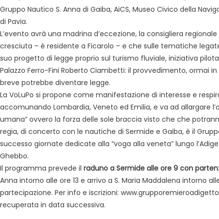
Gruppo Nautico S. Anna di Gaiba, AiCS, Museo Civico della Naviga
di Pavia.
L’evento avrà una madrina d’eccezione, la consigliera regionale
cresciuta – è residente a Ficarolo – e che sulle tematiche legate
suo progetto di legge proprio sul turismo fluviale, iniziativa pilo
Palazzo Ferro-Fini Roberto Ciambetti: il provvedimento, ormai in d
breve potrebbe diventare legge.
La VoLuPo si propone come manifestazione di interesse e respiro
accomunando Lombardia, Veneto ed Emilia, e va ad allargare l’off
umana” ovvero la forza delle sole braccia visto che che potrann
regia, di concerto con le nautiche di Sermide e Gaiba, è il Grup
successo giornate dedicate alla “voga alla veneta” lungo l’Adiget
Ghebbo.
Il programma prevede il
raduno a Sermide alle ore 9 con partenz
Anna intorno alle ore 13 e arrivo a S. Maria Maddalena intorno al
partecipazione. Per info e iscrizioni: www.grupporemieroadigett
recuperata in data successiva.