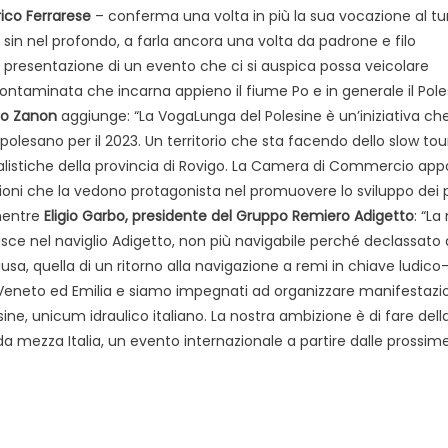
rico Ferrarese
– conferma una volta in più la sua vocazione al t
sin nel profondo, a farla ancora una volta da padrone e filo
la presentazione di un evento che ci si auspica possa veicolare
ontaminata che incarna appieno il fiume Po e in generale il Pole
mo Zanon
aggiunge: “La VogaLunga del Polesine è un’iniziativa ch
io polesano per il 2023. Un territorio che sta facendo dello slow to
uralistiche della provincia di Rovigo. La Camera di Commercio ap
oni che la vedono protagonista nel promuovere lo sviluppo dei p
 mentre
Eligio Garbo, presidente del Gruppo Remiero Adigetto
: “La
e nel naviglio Adigetto, non più navigabile perché declassato a
sa, quella di un ritorno alla navigazione a remi in chiave ludico
 Veneto ed Emilia e siamo impegnati ad organizzare manifestazio
ne, unicum idraulico italiano. La nostra ambizione è di fare dell
a mezza Italia, un evento internazionale a partire dalle prossim