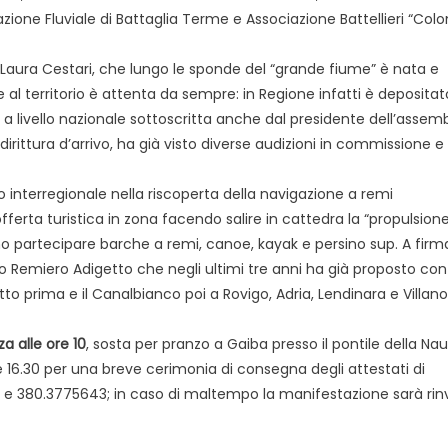
zione Fluviale di Battaglia Terme e Associazione Battellieri “Co
 Laura Cestari, che lungo le sponde del “grande fiume” è nata e
 al territorio è attenta da sempre: in Regione infatti è deposita
ta a livello nazionale sottoscritta anche dal presidente dell’assem
irittura d’arrivo, ha già visto diverse audizioni in commissione e
 interregionale nella riscoperta della navigazione a remi
erta turistica in zona facendo salire in cattedra la “propulsion
o partecipare barche a remi, canoe, kayak e persino sup. A firma
po Remiero Adigetto che negli ultimi tre anni ha già proposto con
to prima e il Canalbianco poi a Rovigo, Adria, Lendinara e Villan
a alle ore 10
, sosta per pranzo a Gaiba presso il pontile della Nau
le 16.30 per una breve cerimonia di consegna degli attestati di
o e 380.3775643; in caso di maltempo la manifestazione sarà rin