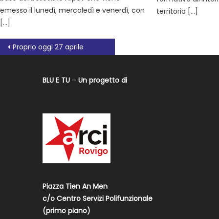
emesso il lunedì, mercoledì e venerdì, con
territorio […]
[…]
Proprio oggi 27 aprile
BLU E TU
–
Un progetto di
Piazza Tien An Men
c/o Centro Servizi Polifunzionale
(primo piano)