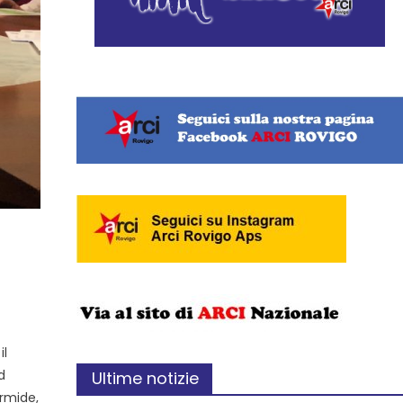
il
d
Ultime notizie
ermide,