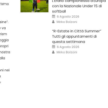
L’Erario campionessa d’Europa
urismo
con la Nazionale Under 15 di
softball
6 Agosto 2026
Mirko Bolzoni
sine”.
e va
“R-Estate in Città Summer”
urism
Tutti gli appuntamenti di
poggia
questa settimana
ropri
6 Agosto 2026
 nostra
Mirko Bolzoni
lla
-
ni nei
a
e