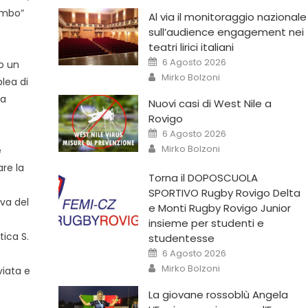
lombo”
Al via il monitoraggio nazionale
sull’audience engagement nei
teatri lirici italiani
6 Agosto 2026
to un
Mirko Bolzoni
blea di
 a
Nuovi casi di West Nile a
Rovigo
6 Agosto 2026
Mirko Bolzoni
e
re la
Torna il DOPOSCUOLA
SPORTIVO Rugby Rovigo Delta
ova del
e Monti Rugby Rovigo Junior
insieme per studenti e
tica S.
studentesse
6 Agosto 2026
Mirko Bolzoni
viata e
La giovane rossoblù Angela