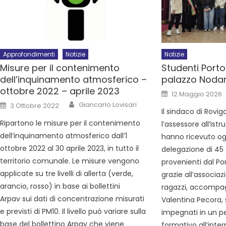
Approfondimenti
Notizie
Notizie
Misure per il contenimento
Studenti Porto
dell’inquinamento atmosferico –
palazzo Nodar
ottobre 2022 – aprile 2023
12 Maggio 2026
Giancarlo Lovisari
3 Ottobre 2022
Il sindaco di Rovig
Ripartono le misure per il contenimento
l’assessore all’Ist
dell’inquinamento atmosferico dall’1
hanno ricevuto og
ottobre 2022 al 30 aprile 2023, in tutto il
delegazione di 45
territorio comunale. Le misure vengono
provenienti dal Por
applicate su tre livelli di allerta (verde,
grazie all’associaz
arancio, rosso) in base ai bollettini
ragazzi, accompag
Arpav sui dati di concentrazione misurati
Valentina Pecora,
e previsti di PM10. Il livello può variare sulla
impegnati in un p
base del bollettino Arpav che viene
formativo all’inte