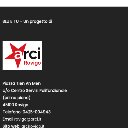
BLU E TU
–
Un progetto di
Piazza Tien An Men
c/o Centro Servizi Polifunzionale
(primo piano)
45100 Rovigo
Telefono: 0425-094943
Email
rovigo@arci.it
Sito web:
arcirovigo.it