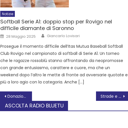
Notizie
Softball Serie A1: doppio stop per Rovigo nel
difficile diamante di Saronno
Giancarlo Lovisari
28 Maggio 2025
Prosegue il momento difficile dell’Itas Mutua Baseball Softball
Club Rovigo nel campionato di softball di Serie A1. Un torneo
che le ragazze rossoblù stanno affrontando da neopromosse
con grande entusiasmo, carattere e cuore, ma che un
weekend dopo l’altro le mette di fronte ad avversarie quotate e
più a loro agio con la categoria. Anche […]
Donazione di organi e tessuti: il grande cuore dei polesani che salva la vita
Strade e numeri civici di Rovigo e frazioni: tre mesi di mappatura del territorio
ASCOLTA RADIO BLUETU