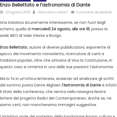
Enzo Bellettato e l’astronomia di Dante
22 Agosto 2022
Giancarlo Lovisari
Commenti disabilitati
Una iniziativa sicuramente interessante, se non fuori dagli
schemi, quella di
mercoledì 24 agosto, alle ore 18
, presso la
sede ARCI di Viale trieste a Rovigo.
Enzo Bellettato
, autore di diverse pubblicazioni, esponente di
spicco del movimento nonviolento, ricercatore di canti e
tradizioni popolari, oltre che attivista di Viva la Costituzione, in
questo caso si cimenta in una delle sue passioni: l’astronomia.
Ma lo fa in un’ottica letteraria, andando ad analizzare gli scritti
del sommo poeta Dante Alighieri:
l’Astronomia di Dante
è infatti
il titolo della conferenza, che rientra nella rassegna Nostre
lettere del progetto Radici del Contemporaneo. Anche se, ne
siamo certi, non mancheranno immagini suggestive.
L’iniziativa gode del sostegno della Fondazione Rovigo cultura e