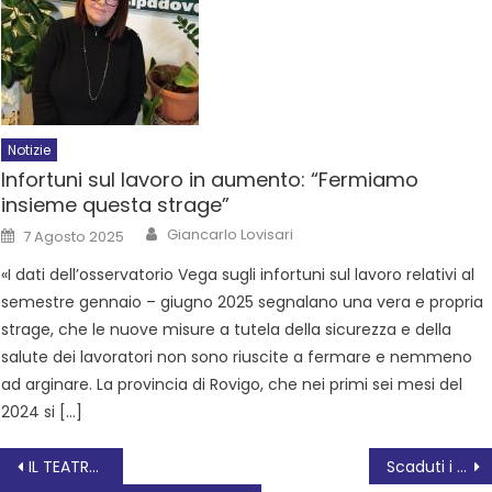
Notizie
Infortuni sul lavoro in aumento: “Fermiamo
insieme questa strage”
Giancarlo Lovisari
7 Agosto 2025
«I dati dell’osservatorio Vega sugli infortuni sul lavoro relativi al
semestre gennaio – giugno 2025 segnalano una vera e propria
strage, che le nuove misure a tutela della sicurezza e della
salute dei lavoratori non sono riuscite a fermare e nemmeno
ad arginare. La provincia di Rovigo, che nei primi sei mesi del
2024 si […]
IL TEATRO SIETE VOI, alla sagra di San Bortolo a Rovigo
Scaduti i termini per la presentazione delle liste dei candidati alle elezioni del 25 settembre.