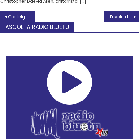
Christopher Daevid Allen, chitarrista, […]
Castelguglielmo: convocazione in ritardo, la minoranza deserta il Consiglio Comunale
Tavolo della Pace: 52 settimane di presenza in piazza
ASCOLTA RADIO BLUETU